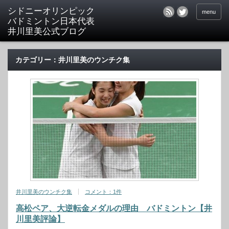
シドニーオリンピック
menu
バドミントン日本代表
井川里美公式ブログ
カテゴリー：井川里美のウンチク集
井川里美のウンチク集
コメント：1件
高松ペア、大逆転金メダルの理由 バドミントン【井
川里美評論】