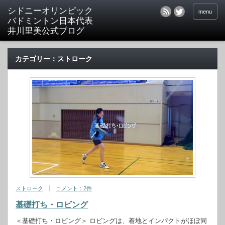
シドニーオリンピック
menu
バドミントン日本代表
井川里美公式ブログ
カテゴリー：ストローク
ストローク
コメント：2件
基礎打ち・ロビング
＜基礎打ち・ロビング＞ ロビングは、着地とインパクトがほぼ同