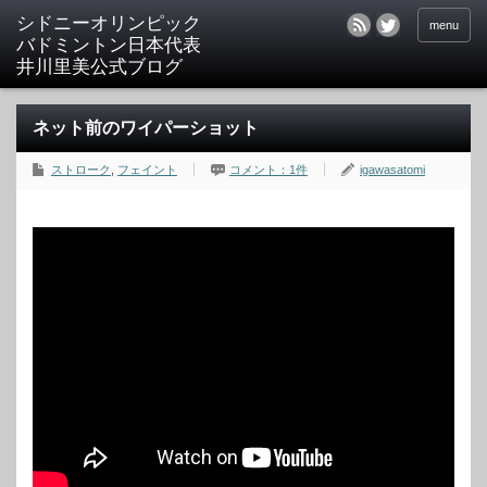
シドニーオリンピック
menu
バドミントン日本代表
井川里美公式ブログ
ネット前のワイパーショット
ストローク
,
フェイント
コメント：1件
igawasatomi