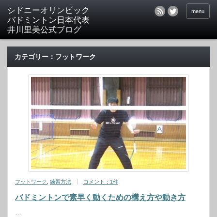
シドニーオリンピック
menu
バドミントン日本代表
井川里美公式ブログ
カテゴリー：フットワーク
フットワーク
,
練習方法
コメント：1件
バドミントンで素早く動くための構え方や動き方
…